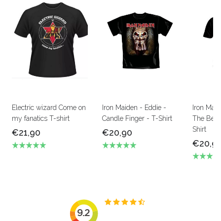
Electric wizard Come on
Iron Maiden - Eddie -
Iron Mai
my fanatics T-shirt
Candle Finger - T-Shirt
The Beas
Shirt
€21,90
€20,90
€20,9