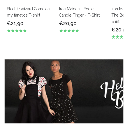
Electric wizard Come on
Iron Maiden - Eddie -
Iron Mai
my fanatics T-shirt
Candle Finger - T-Shirt
The Beas
Shirt
€21,90
€20,90
€20,9