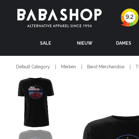
SALE
NIEUW
DAMES
Default Category
Merken
Band Merchandise
T