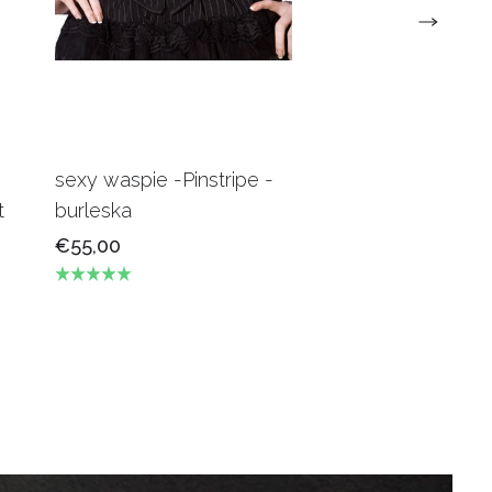
sexy waspie -Pinstripe -
Candy Underbus
t
burleska
Burgundy Burles
€55,00
€69,00