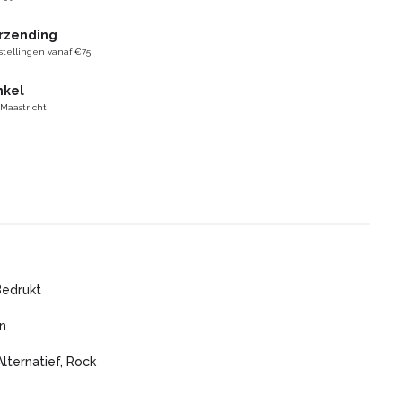
erzending
stellingen vanaf €75
nkel
 Maastricht
Bedrukt
n
Alternatief, Rock