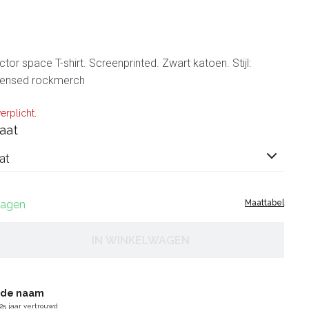
tor space T-shirt. Screenprinted. Zwart katoen. Stijl:
censed rockmerch
erplicht.
aat
at
 dagen
Maattabel
IN WINKELWAGEN
gde naam
25 jaar vertrouwd