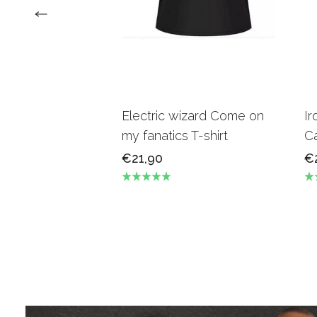
Electric wizard Come on
Ir
my fanatics T-shirt
Ca
€21,90
€