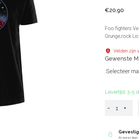
€20,90
Foo fighters Vec
Grunge,rock Li
Velden zijn v
Gewenste M
Selecteer ma
Levertijd: 3-5
−
+
Gevesti
Al meer dan 