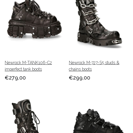
Newrock M-TANK106-C2
Newrock M-727-S5 studs &
imperfect tank boots
chains boots
€279,00
€299,00