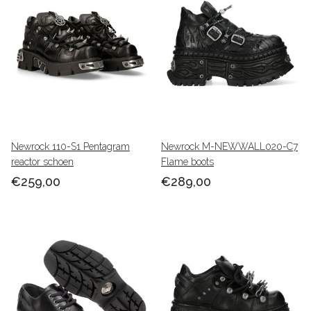
Newrock
hanteert een
normale Europese maatvoering,zijn gemaakt van het
beste leer (maar ook
vegan
) en geeft een super
service.Met een paar
newrocks
ben je gegarandeerd van
jaren loop plezier.
Newrock 110-S1 Pentagram
Newrock M-NEWWALL020-C7
reactor schoen
Flame boots
€259,00
€289,00