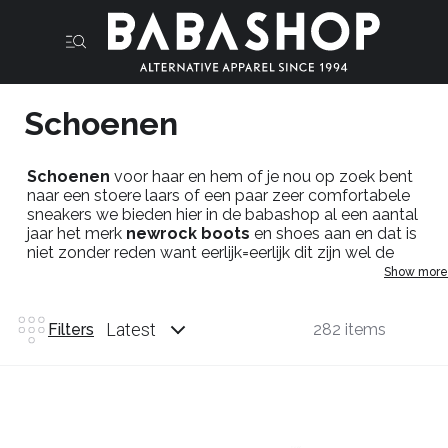
Schoenen
Schoenen
voor haar en hem of je nou op zoek bent
naar een stoere laars of een paar zeer comfortabele
sneakers we bieden hier in de
babashop
al een aantal
jaar het merk
newrock
boots
en
shoes
aan en dat is
niet zonder reden want eerlijk=eerlijk dit zijn wel de
schoenen in alternatieve stijl die er het meest uitspringen
Show more
qua look en ja echt kwaliteit.
Schoenen voor
Latest
Filters
282 items
haar:
neotrail
,
newrock
,laars,boots,schoenen,sandalen en
meer.
Schoenen voor hem: boots,laarzen,schoenen,sneakers
en meer.