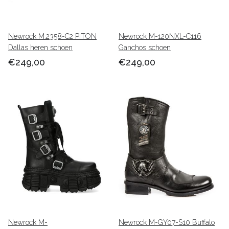
Newrock M.2358-C2 PITON
Newrock M-120NXL-C116
Dallas heren schoen
Ganchos schoen
€249,00
€249,00
Newrock M-
Newrock M-GY07-S10 Buffalo