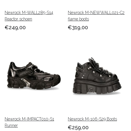
Newrock M-WALL285-S14
Newrock M-NEWWALL021-C2
Reactor schoen
flame boots
€249,00
€319,00
Newrock M-IMPACT010-S1
Newrock M-106-S29 Boots
Runner
€259,00