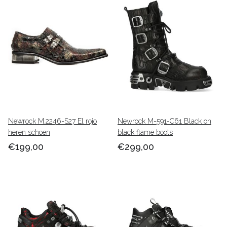
Newrock M.2246-S27 El rojo
Newrock M-591-C61 Black on
heren schoen
black flame boots
€199,00
€299,00