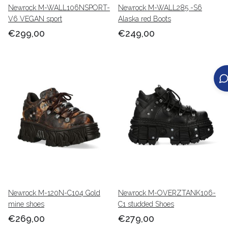
Newrock M-WALL106NSPORT-
Newrock M-WALL285 -S6
V6 VEGAN sport
Alaska red Boots
€299,00
€249,00
Newrock M-120N-C104 Gold
Newrock M-OVERZTANK106-
mine shoes
C1 studded Shoes
€269,00
€279,00