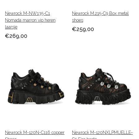
Newrock M-NW135-C1
Newrock M.215-C9 Box metal
Nomada marron vip heren
shoes
laarsje
€259,00
€269,00
Newrock M-120N-C116 copper
Newrock M-120NXLPMUELLE-