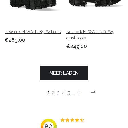
Newrock M-WALL285-S2 boots
Newrock M-WALL106-S25
crust boots
€269,00
€249,00
MEER LADEN
1
2
3
4
5
...
6