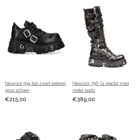
Newrock 994 itali zwart lederen
Newrock 796-S1 reactor mad
gesp schoen
metal boots
€215,00
€389,00