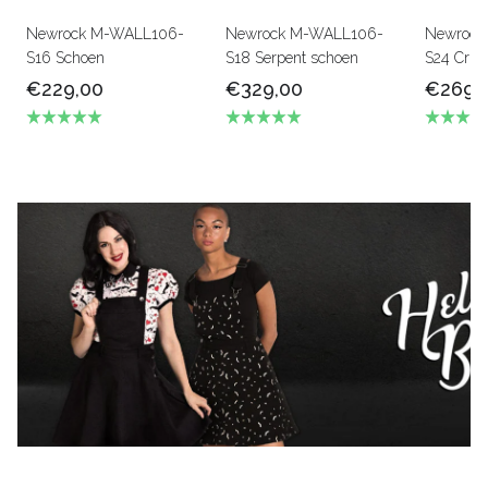
Newrock M-WALL106-
Newrock M-WALL106-
Newrock
S16 Schoen
S18 Serpent schoen
S24 Crus
€229,00
€329,00
€269,