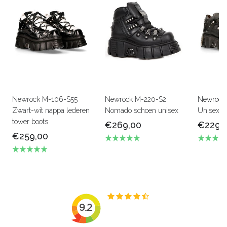
Newrock M-106-S55
Newrock M-220-S2
Newrock
Zwart-wit nappa lederen
Nomado schoen unisex
Unisex b
tower boots
€269,00
€229,
€259,00