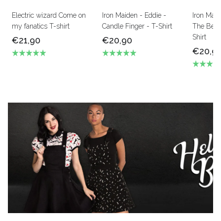
Electric wizard Come on
Iron Maiden - Eddie -
Iron Mai
my fanatics T-shirt
Candle Finger - T-Shirt
The Beas
Shirt
€21,90
€20,90
€20,9