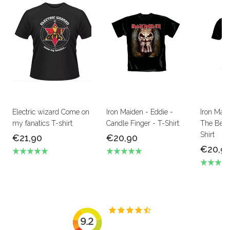
Electric wizard Come on
Iron Maiden - Eddie -
Iron Mai
my fanatics T-shirt
Candle Finger - T-Shirt
The Beas
Shirt
€21,90
€20,90
€20,9