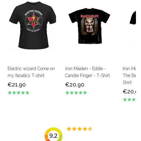
Electric wizard Come on
Iron Maiden - Eddie -
Iron Mai
my fanatics T-shirt
Candle Finger - T-Shirt
The Beas
Shirt
€21,90
€20,90
€20,9