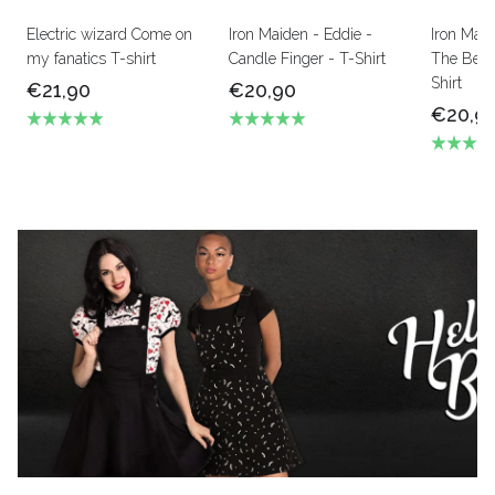
Electric wizard Come on
Iron Maiden - Eddie -
Iron Mai
my fanatics T-shirt
Candle Finger - T-Shirt
The Beas
Shirt
€21,90
€20,90
€20,9