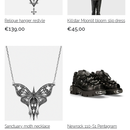
Relique hanger restyle
Killstar Moonlit bloom slip dress
€139,00
€45,00
Sanctuary moth necklace
Newrock 110-S1 Pentagram