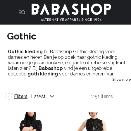
Gothic
Gothic kleding
bij Babashop Gothic kleding voor
dames en heren Ben je op zoek naar gothic kleding
waarmee je jouw donkere, elegante of rebelse stijl kunt
laten zien? Bij
Babashop
vind je een uitgebreide
collectie
goth kleding
voor dames en heren. Van
sierlijke jurken en rokken tot stoere broeken, tops, jassen,
Show more
schoenen en accessoires: je stelt eenvoudig een outfit
samen die past bij jouw persoonlijkheid. Gothic is meer
dan alleen een kledingstijl. De stijl is ontstaan vanuit de
Latest
Filters
1151 items
donkere muziek- en subcultuur en groeide uit tot een
herkenbare lifestyle met veel aandacht voor uitstraling,
details en individualiteit. Zwart vormt vaak de basis, maar
ook donkerpaars, bordeauxrood, fluweel, kant, leerlook
en metalen accenten komen veel terug in gothic mode.
Goth kleding voor verschillende stijlen Binnen gothic