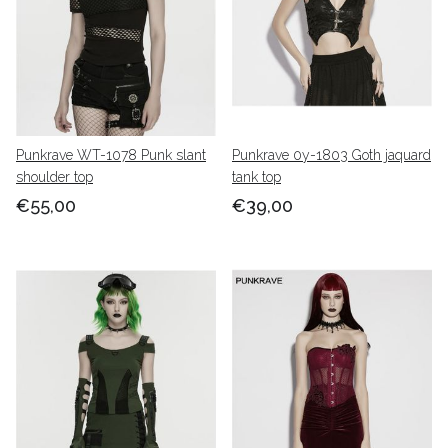
Punkrave WT-1078 Punk slant
Punkrave 0y-1803 Goth jaquard
shoulder top
tank top
€55,00
€39,00