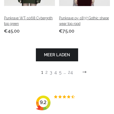
Punkrave WT-1068 Cybergoth
Punkrave oy-1837 Gothic shape
top green
wear top rood
€45,00
€75,00
MEER LADEN
1
2
3
4
5
...
24