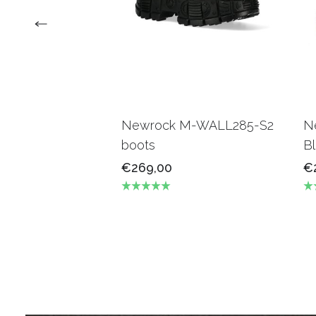
Newrock M-WALL285-S2
N
boots
Bl
€269,00
€