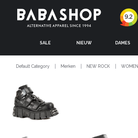
SALE
NIEUW
DAMES
Default Category
Merken
NEW ROCK
WOME