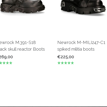
ewrock M.391-S18
Newrock M-MILI247-C1
ack skull reactor Boots
spiked militia boots
269,00
€225,00