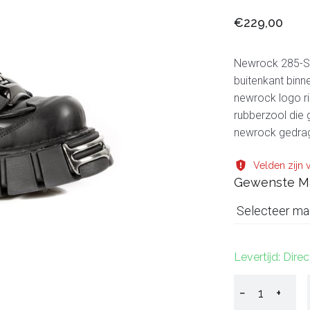
€229,00
Newrock 285-S1
buitenkant binn
newrock logo rie
rubberzool die
newrock gedrage
Velden zijn v
Gewenste M
Selecteer ma
Levertijd: Dire
−
+