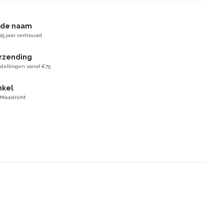
gde naam
25 jaar vertrouwd
erzending
stellingen vanaf €75
nkel
 Maastricht