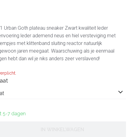
 Urban Goth plateau sneaker Zwart kwaliteit leder
envoering leder ademend neus en hiel versteviging met
mpjes met klittenband sluiting reactor natuurlijk
 gewoon jaren meegaat. Waarschuwing als je eenmaal
n hebt dan wil je niks anders zeer verslavend!
erplicht.
aat
at
ct 5-7 dagen
IN WINKELWAGEN