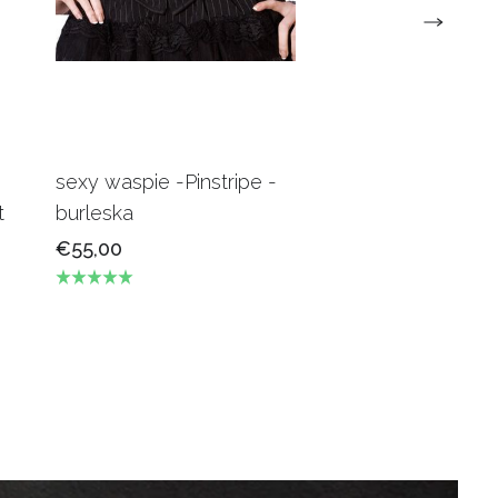
sexy waspie -Pinstripe -
Candy Underbus
t
burleska
Burgundy Burles
€55,00
€69,00