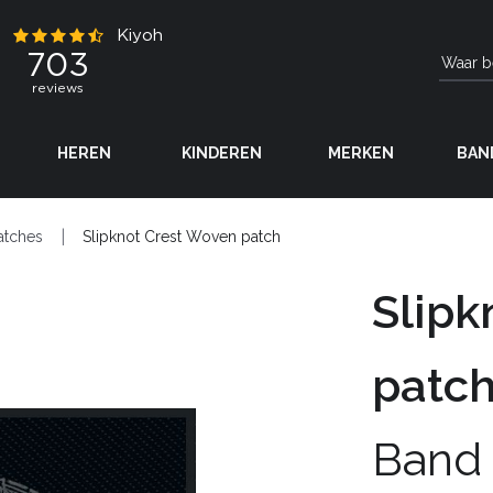
HEREN
KINDEREN
MERKEN
BAN
atches
Slipknot Crest Woven patch
Slipk
patc
Band