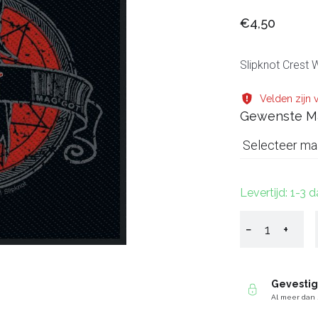
€4,50
Slipknot Crest
Velden zijn v
Gewenste M
Selecteer ma
Levertijd: 1-3 
−
+
Gevesti
Al meer dan 