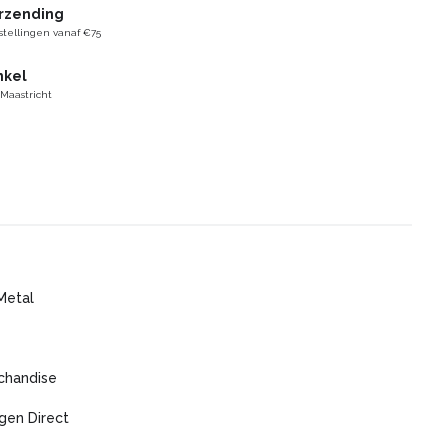
erzending
stellingen vanaf €75
nkel
 Maastricht
Metal
chandise
gen Direct