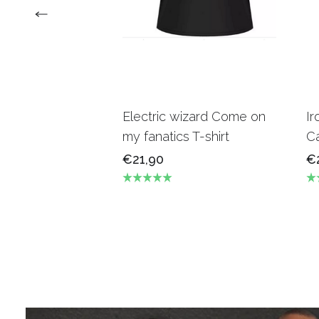
Electric wizard Come on
Ir
my fanatics T-shirt
Ca
€21,90
€