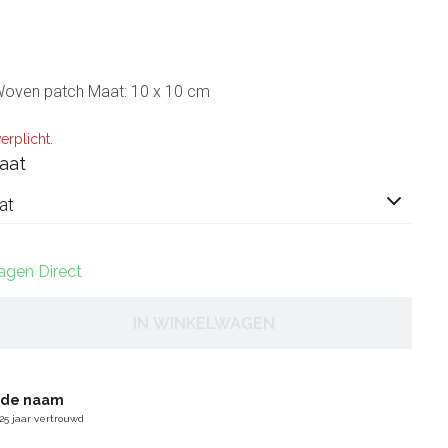
 Woven patch Maat: 10 x 10 cm
erplicht.
aat
at
dagen Direct
IN WINKELWAGEN
gde naam
25 jaar vertrouwd