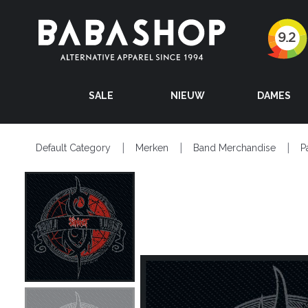
SALE
NIEUW
DAMES
Default Category
Merken
Band Merchandise
P