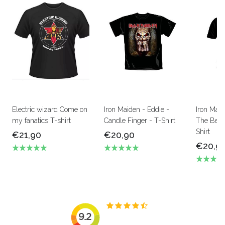
Electric wizard Come on
Iron Maiden - Eddie -
Iron Mai
my fanatics T-shirt
Candle Finger - T-Shirt
The Beas
Shirt
€21,90
€20,90
€20,9