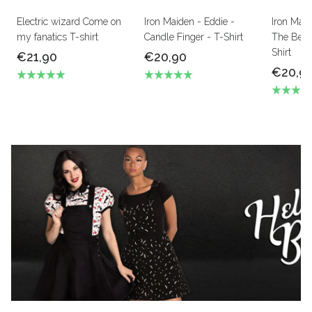
Electric wizard Come on
Iron Maiden - Eddie -
Iron Mai
my fanatics T-shirt
Candle Finger - T-Shirt
The Beas
Shirt
€21,90
€20,90
€20,9