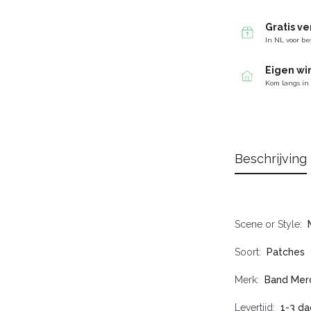
Gratis v
In NL voor be
Eigen wi
Kom langs in
Beschrijving
Scene or Style
Soort
Patches
Merk
Band Mer
Levertijd
1-3 da