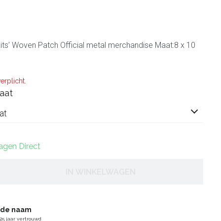
aits’ Woven Patch Official metal merchandise Maat:8 x 10
erplicht.
aat
at
dagen Direct
IN WINKELWAGEN
gde naam
25 jaar vertrouwd