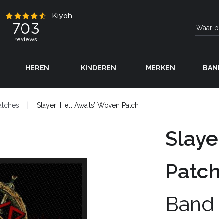
HEREN
KINDEREN
MERKEN
BAN
atches
Slayer ‘Hell Awaits’ Woven Patch
Slaye
Patc
Band