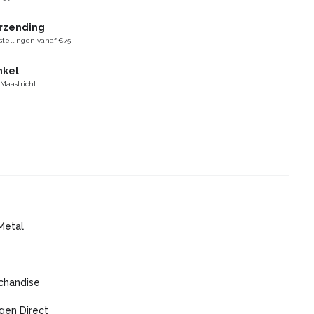
erzending
stellingen vanaf €75
nkel
 Maastricht
Metal
chandise
gen Direct