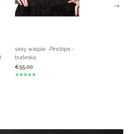
sexy waspie -Pinstripe -
Candy Underbus
t
burleska
Burgundy Burles
€55,00
€69,00