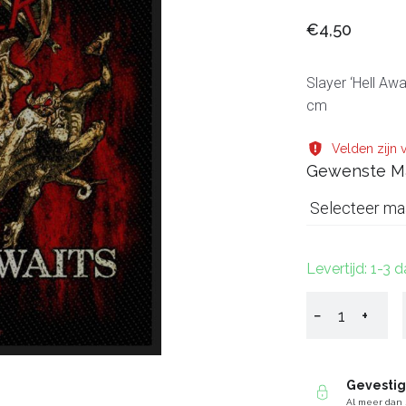
€4,50
Slayer ‘Hell Aw
cm
Velden zijn v
Gewenste M
Selecteer ma
Levertijd: 1-3 
−
+
Gevesti
Al meer dan 