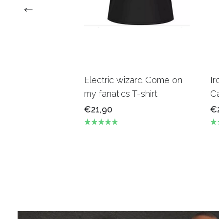
Electric wizard Come on
Ir
my fanatics T-shirt
Ca
€21,90
€