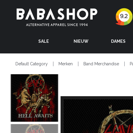
SALE
NIEUW
DAMES
Default Category
Merken
Band Merchandise
P