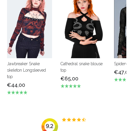
Jawbreaker Snake
Cathedral snake blouse
Spiderwe
skeleton Longsleeved
top
€47,0
top
€65,00
€44,00