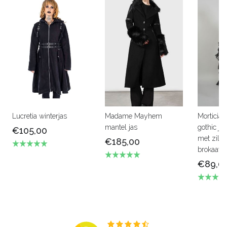
Lucretia winterjas
Madame Mayhem
Morticia 
mantel jas
gothic ja
€105,00
met zilve
€185,00
brokaat
€89,0