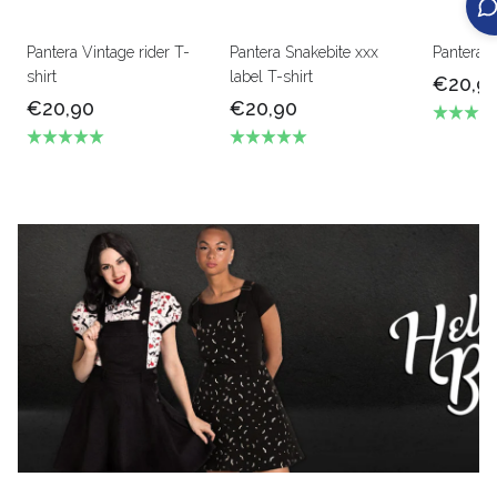
Pantera Vintage rider T-
Pantera Snakebite xxx
Pantera t
shirt
label T-shirt
€20,9
€20,90
€20,90