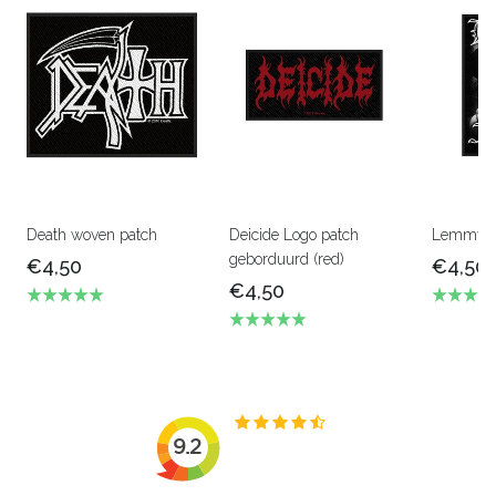
Death woven patch
Deicide Logo patch
Lemmy pa
geborduurd (red)
€4,50
€4,50
€4,50