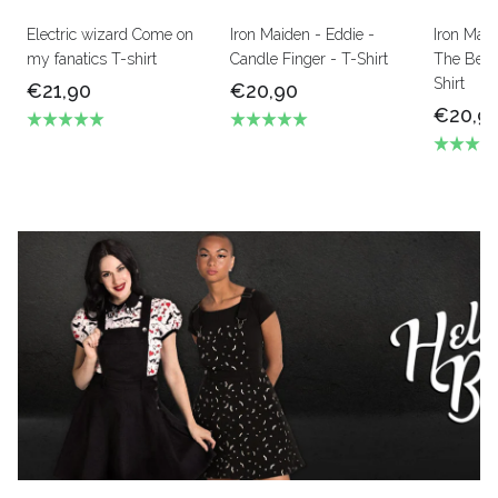
Electric wizard Come on
Iron Maiden - Eddie -
Iron Mai
my fanatics T-shirt
Candle Finger - T-Shirt
The Beas
Shirt
€21,90
€20,90
€20,9