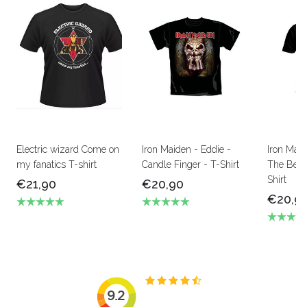
Electric wizard Come on
Iron Maiden - Eddie -
Iron Mai
my fanatics T-shirt
Candle Finger - T-Shirt
The Beas
Shirt
€21,90
€20,90
€20,9