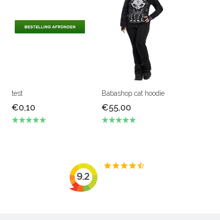
test
Babashop cat hoodie
€0,10
€55,00