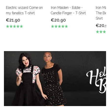
Electric wizard Come on
Iron Maiden - Eddie -
Iron Mai
my fanatics T-shirt
Candle Finger - T-Shirt
The Beas
Shirt
€21,90
€20,90
€20,9