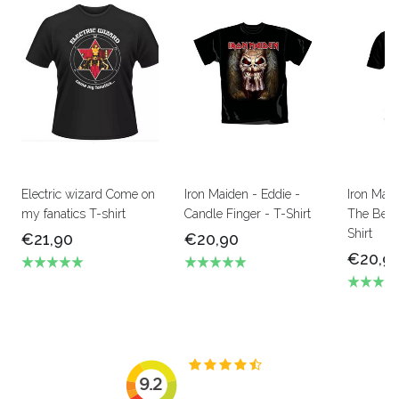
Electric wizard Come on
Iron Maiden - Eddie -
Iron Mai
my fanatics T-shirt
Candle Finger - T-Shirt
The Beas
Shirt
€21,90
€20,90
€20,9