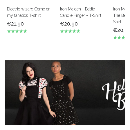
Electric wizard Come on
Iron Maiden - Eddie -
Iron Mai
my fanatics T-shirt
Candle Finger - T-Shirt
The Beas
Shirt
€21,90
€20,90
€20,9