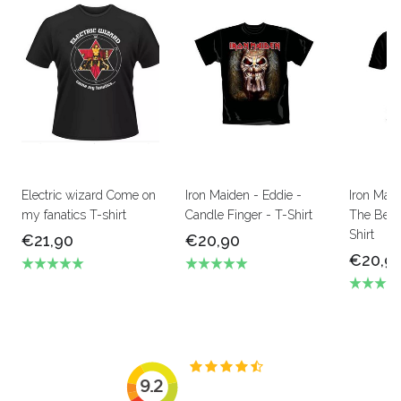
Electric wizard Come on
Iron Maiden - Eddie -
Iron Mai
my fanatics T-shirt
Candle Finger - T-Shirt
The Beas
Shirt
€21,90
€20,90
€20,9