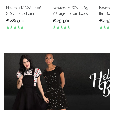
Newrock M-WALL106-
Newrock M-WALL285-
Newrock
S10 Crust Schoen
V3 vegan Tower boots
Itali Boot
€289,00
€259,00
€245,