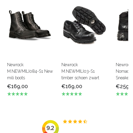
Newrock
Newrock
Newrock
M.NEWMILI084-S1 New
M.NEWMILI03-S1
Nomada 
mili boots
timber schoen zwart
Sneaker
€169,00
€169,00
€259,