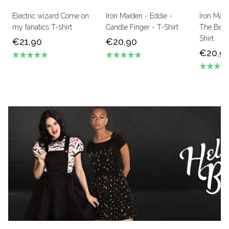
Electric wizard Come on
Iron Maiden - Eddie -
Iron Mai
my fanatics T-shirt
Candle Finger - T-Shirt
The Beas
Shirt
€21,90
€20,90
€20,9