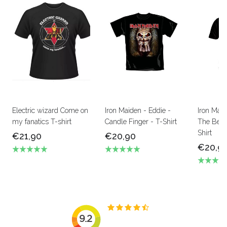
Electric wizard Come on
Iron Maiden - Eddie -
Iron Mai
my fanatics T-shirt
Candle Finger - T-Shirt
The Beas
Shirt
€21,90
€20,90
€20,9