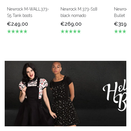
Newrock M-WALL373-
Newrock M.373-S18
Newrock 
S5 Tank boots
black nomado
Bullet bo
€249,00
€269,00
€319,