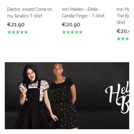
Electric wizard Come on
Iron Maiden - Eddie -
Iron Mai
my fanatics T-shirt
Candle Finger - T-Shirt
The Beas
Shirt
€21,90
€20,90
€20,9