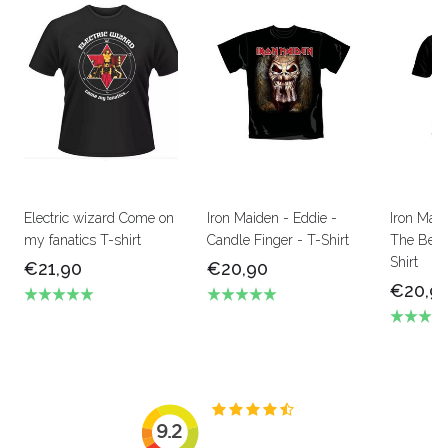
Electric wizard Come on
Iron Maiden - Eddie -
Iron Mai
my fanatics T-shirt
Candle Finger - T-Shirt
The Beas
Shirt
€21,90
€20,90
€20,9