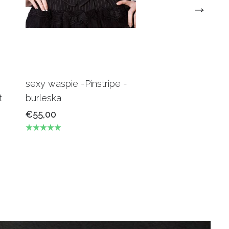
sexy waspie -Pinstripe -
Candy Underbus
t
burleska
Burgundy Burles
€55,00
€69,00