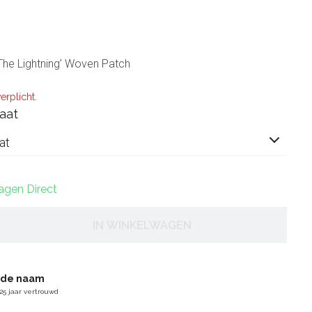
 The Lightning’ Woven Patch
erplicht.
aat
at
dagen Direct
IN WINKELWAGEN
gde naam
25 jaar vertrouwd