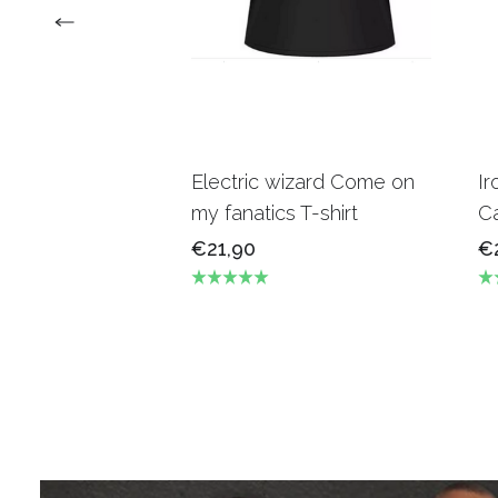
Electric wizard Come on
Ir
my fanatics T-shirt
Ca
€21,90
€