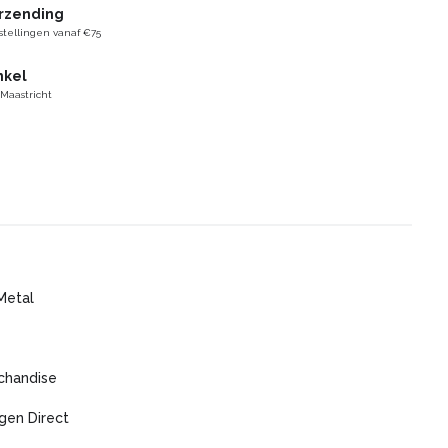
erzending
stellingen vanaf €75
nkel
 Maastricht
Metal
chandise
gen Direct