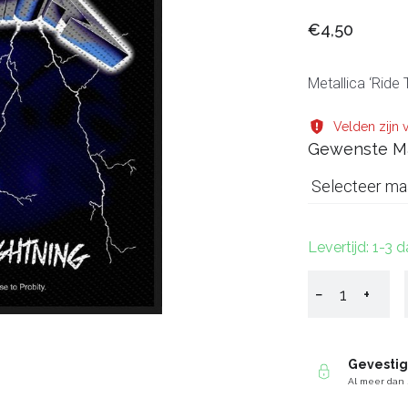
€4,50
Metallica ‘Ride
Velden zijn v
Gewenste M
Selecteer ma
Levertijd: 1-3 
−
+
Gevesti
Al meer dan 