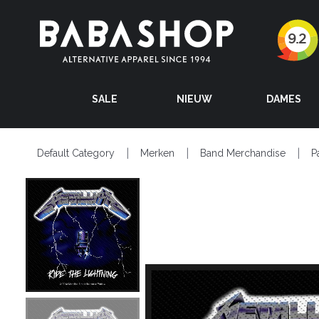
SALE
NIEUW
DAMES
Default Category
Merken
Band Merchandise
P