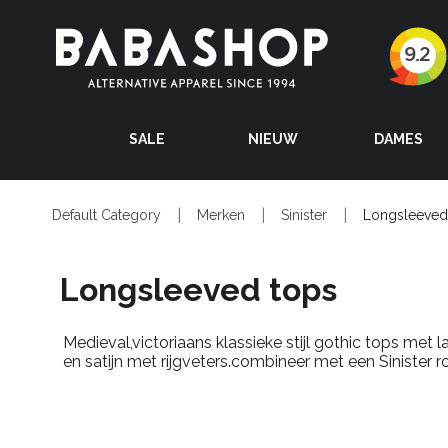
SALE
NIEUW
DAMES
Default Category
Merken
Sinister
Longsleeved
Longsleeved tops
Medieval,victoriaans klassieke stijl gothic tops met 
en satijn met rijgveters.combineer met een Sinister r