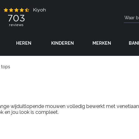
HEREN
KINDEREN
MERKEN
BAN
 tops
lange wijduitlopende mouwen volledig bewerkt met venetiaans ka
ok en jou look is compleet.