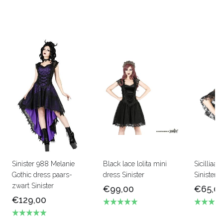
Sinister 988 Melanie
Black lace lolita mini
Sicilliaa
Gothic dress paars-
dress Sinister
Sinister
zwart Sinister
€99,00
€65,0
€129,00