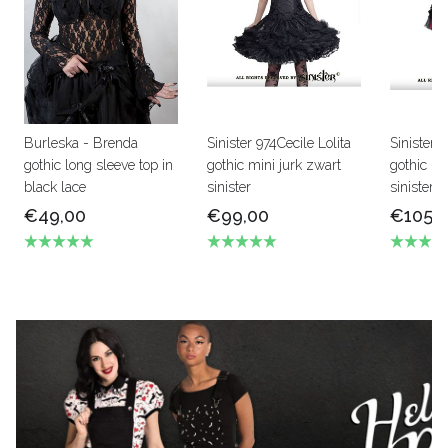
Burleska - Brenda
Sinister 974Cecile Lolita
Sinister 9
gothic long sleeve top in
gothic mini jurk zwart
gothic mi
black lace
sinister
sinister
€49,00
€99,00
€105,