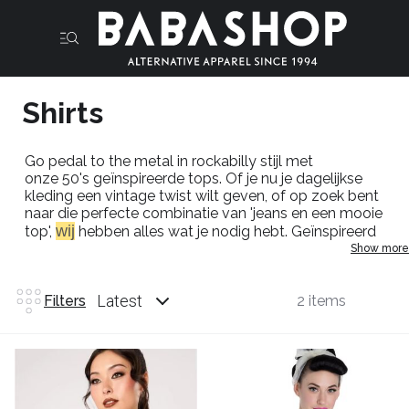
Shirts
Go
pedal
to
the
metal in rockabilly stijl met
onze
50's
geïnspireerde tops. Of je nu je dagelijkse
kleding een vintage twist wilt geven, of op zoek bent
naar die perfecte combinatie van 'jeans en een mooie
wij
top',
hebben
alles
wat je nodig hebt. Geïnspireerd
door iconische silhouetten uit de jaren 50, zit onze
Show more
collectie rockabilly tops vol met klassieke Hell
Bunny-
prints
die elk figuur zullen sieren.
Rockabilly-tops
zien er
Latest
Filters
2 items
geweldig uit in je favoriete jeans met hoge taille,
waardoor je die jaren
50-sfeer
krijgt die perfect is voor
zowel overdag als 's avonds. Al onze
rockabilly-tops
zijn
gemaakt van top kwaliteit katoen
.