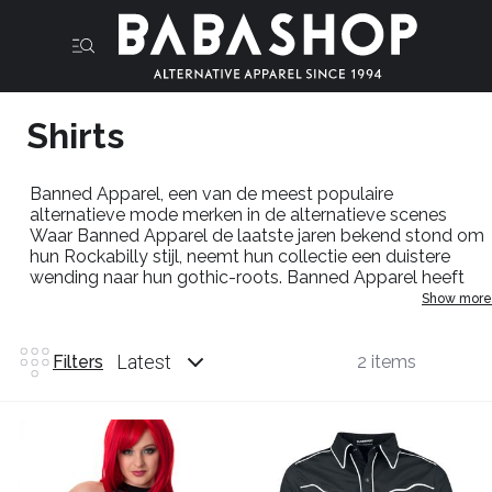
Shirts
Banned
Apparel
, een van de meest populaire
alternatieve mode merken in de alternatieve scenes
Waar
Banned
Apparel
de laatste jaren bekend stond om
hun Rockabilly stijl, neemt hun collectie een duistere
wending naar hun
gothic-roots
.
Banned
Apparel
heeft
een universele aantrekkingskracht op alternatieve mode
Show more
en creëert
looks
die passen in elke stijl
Latest
Filters
2 items