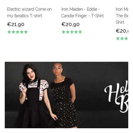
Electric wizard Come on
Iron Maiden - Eddie -
Iron Mai
my fanatics T-shirt
Candle Finger - T-Shirt
The Beas
Shirt
€21,90
€20,90
€20,9