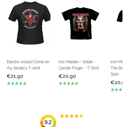
Electric wizard Come on
Iron Maiden - Eddie -
Iron Mai
my fanatics T-shirt
Candle Finger - T-Shirt
The Beas
Shirt
€21,90
€20,90
€20,9