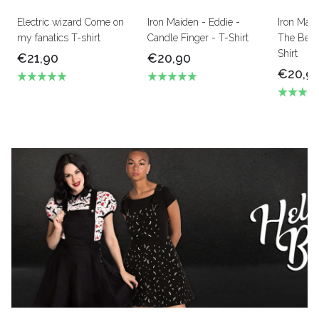
Electric wizard Come on
Iron Maiden - Eddie -
Iron Mai
my fanatics T-shirt
Candle Finger - T-Shirt
The Beas
Shirt
€21,90
€20,90
€20,9