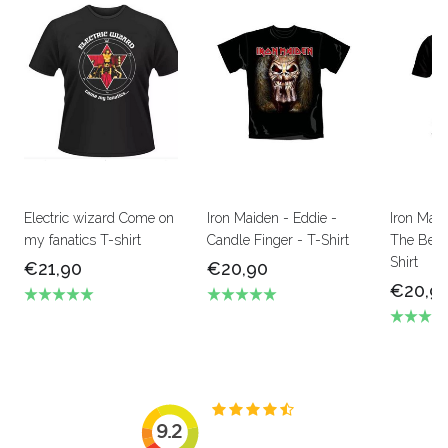
Electric wizard Come on
Iron Maiden - Eddie -
Iron Mai
my fanatics T-shirt
Candle Finger - T-Shirt
The Beas
Shirt
€21,90
€20,90
€20,9