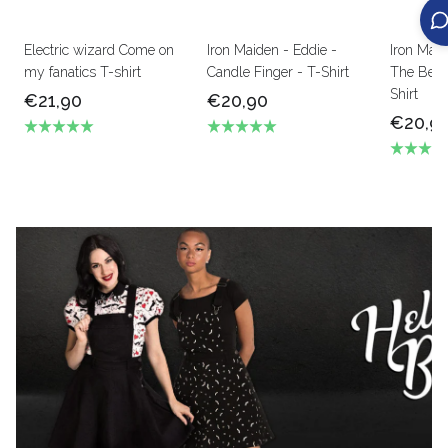
Electric wizard Come on
Iron Maiden - Eddie -
Iron Mai
my fanatics T-shirt
Candle Finger - T-Shirt
The Beas
Shirt
€21,90
€20,90
€20,9