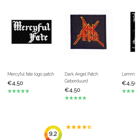
Mercyful fate logo patch
Dark Angel Patch
Lemmy pa
Geborduurd
€4,50
€4,50
€4,50