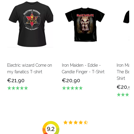
Electric wizard Come on
Iron Maiden - Eddie -
Iron Mai
my fanatics T-shirt
Candle Finger - T-Shirt
The Beas
Shirt
€21,90
€20,90
€20,9