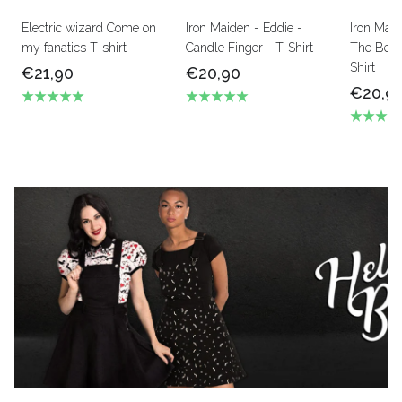
Electric wizard Come on
Iron Maiden - Eddie -
Iron Mai
my fanatics T-shirt
Candle Finger - T-Shirt
The Beas
Shirt
€21,90
€20,90
€20,9