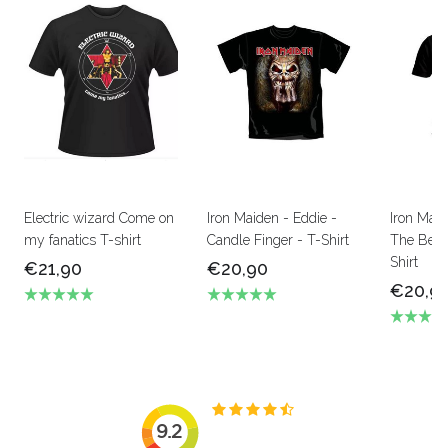
Electric wizard Come on
Iron Maiden - Eddie -
Iron Mai
my fanatics T-shirt
Candle Finger - T-Shirt
The Beas
Shirt
€21,90
€20,90
€20,9