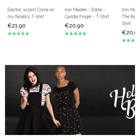
Electric wizard Come on
Iron Maiden - Eddie -
Iron Mai
my fanatics T-shirt
Candle Finger - T-Shirt
The Beas
Shirt
€21,90
€20,90
€20,9