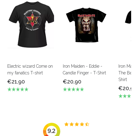
Electric wizard Come on
Iron Maiden - Eddie -
Iron Mai
my fanatics T-shirt
Candle Finger - T-Shirt
The Beas
Shirt
€21,90
€20,90
€20,9