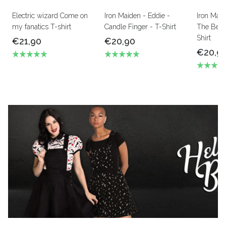
Electric wizard Come on
Iron Maiden - Eddie -
Iron Mai
my fanatics T-shirt
Candle Finger - T-Shirt
The Beas
Shirt
€21,90
€20,90
€20,9