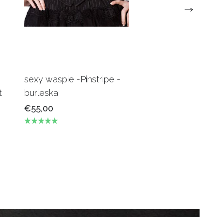
sexy waspie -Pinstripe -
Candy Underbus
t
burleska
Burgundy Burles
€55,00
€69,00