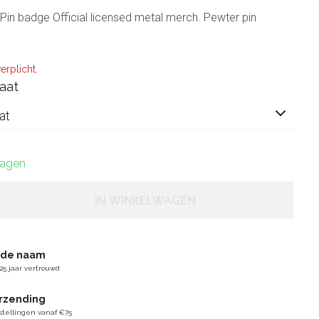
Pin badge Official licensed metal merch. Pewter pin
erplicht.
aat
at
dagen
IN WINKELWAGEN
gde naam
25 jaar vertrouwd
erzending
stellingen vanaf €75