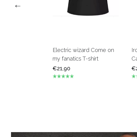
Electric wizard Come on
Ir
my fanatics T-shirt
Ca
€21,90
€