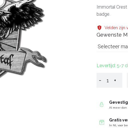
Immortal Crest 
badge.
Velden zijn v
Gewenste M
Selecteer ma
Levertijd: 5-7 
−
+
Gevesti
Al meer dan 
Gratis v
In NL voor be