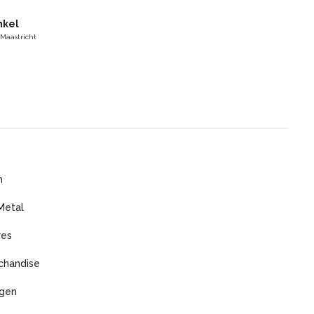
nkel
 Maastricht
m
Metal
res
chandise
agen