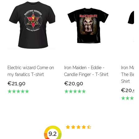
Electric wizard Come on
Iron Maiden - Eddie -
Iron Mai
my fanatics T-shirt
Candle Finger - T-Shirt
The Beas
Shirt
€21,90
€20,90
€20,9