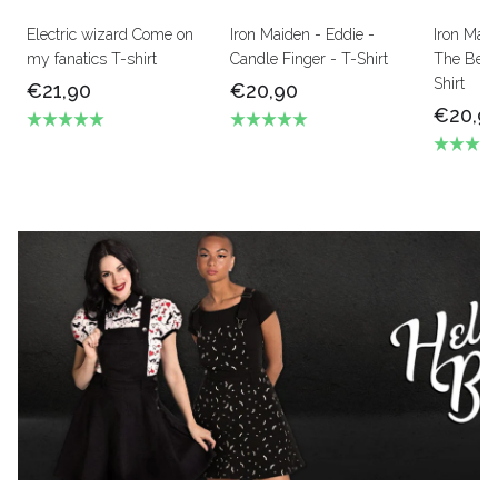
Electric wizard Come on
Iron Maiden - Eddie -
Iron Mai
my fanatics T-shirt
Candle Finger - T-Shirt
The Beas
Shirt
€21,90
€20,90
€20,9