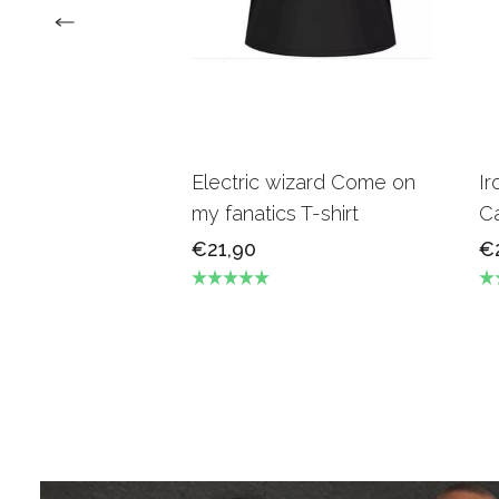
Electric wizard Come on
Ir
my fanatics T-shirt
Ca
€21,90
€