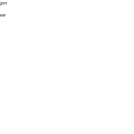
agen
aar