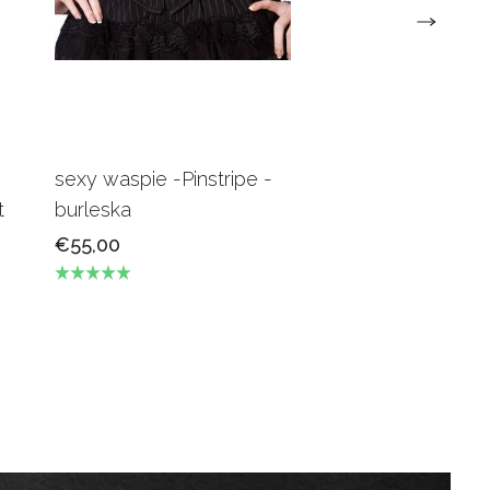
sexy waspie -Pinstripe -
Candy Underbus
t
burleska
Burgundy Burles
€55,00
€69,00