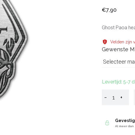
€7,90
Ghost Paoa hea
Velden zijn v
Gewenste M
Selecteer ma
Levertijd: 5-7 
−
+
Gevesti
Al meer dan 