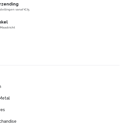
erzending
stellingen vanaf €75
nkel
 Maastricht
m
Metal
res
chandise