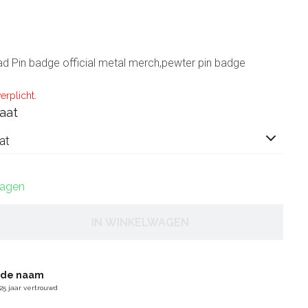
d Pin badge official metal merch,pewter pin badge
erplicht.
aat
at
dagen
IN WINKELWAGEN
gde naam
25 jaar vertrouwd