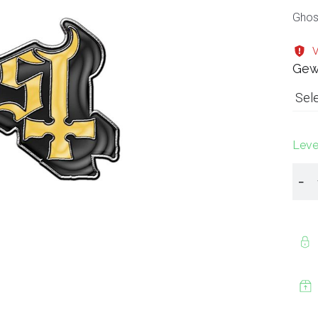
Ghos
V
Gew
Sel
Leve
−