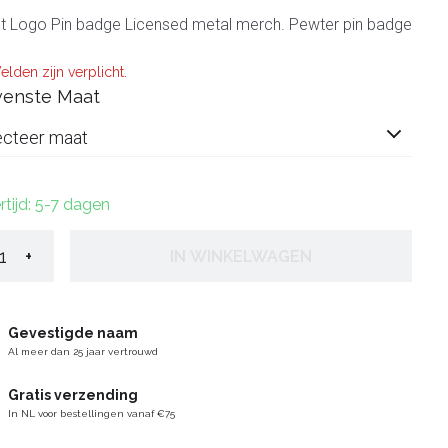
t Logo Pin badge Licensed metal merch. Pewter pin badge
elden zijn verplicht.
enste Maat
ecteer maat
rtijd: 5-7 dagen
+
IN WINKELWAGEN
Gevestigde naam
Al meer dan 25 jaar vertrouwd
Gratis verzending
In NL voor bestellingen vanaf €75