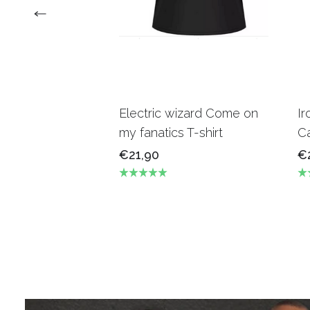
Electric wizard Come on
Ir
my fanatics T-shirt
Ca
€21,90
€