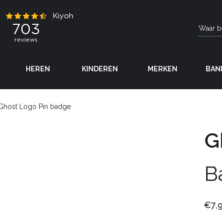
HEREN
KINDEREN
MERKEN
BAN
Ghost Logo Pin badge
G
B
€7,