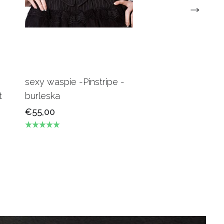
sexy waspie -Pinstripe -
Candy Underbus
t
burleska
Burgundy Burles
€55,00
€69,00