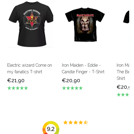
Electric wizard Come on
Iron Maiden - Eddie -
Iron Mai
my fanatics T-shirt
Candle Finger - T-Shirt
The Beas
Shirt
€21,90
€20,90
€20,9