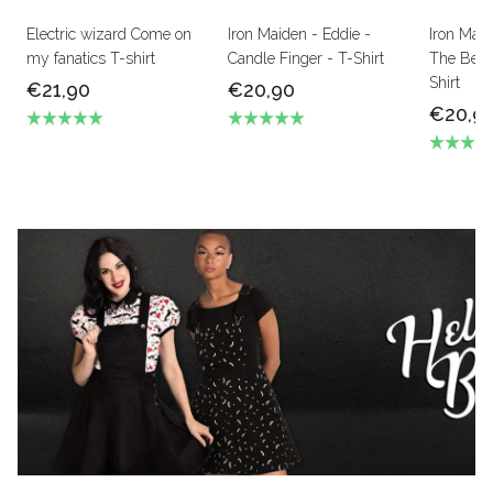
Electric wizard Come on
Iron Maiden - Eddie -
Iron Mai
my fanatics T-shirt
Candle Finger - T-Shirt
The Beas
Shirt
€21,90
€20,90
€20,9