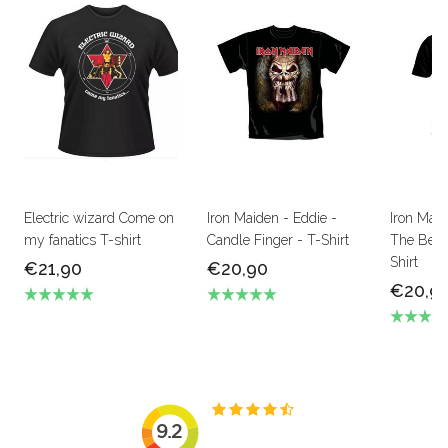
Electric wizard Come on
Iron Maiden - Eddie -
Iron Mai
my fanatics T-shirt
Candle Finger - T-Shirt
The Beas
Shirt
€21,90
€20,90
€20,9