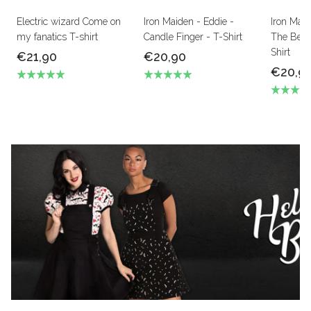
Electric wizard Come on
Iron Maiden - Eddie -
Iron Mai
my fanatics T-shirt
Candle Finger - T-Shirt
The Beas
Shirt
€21,90
€20,90
€20,9