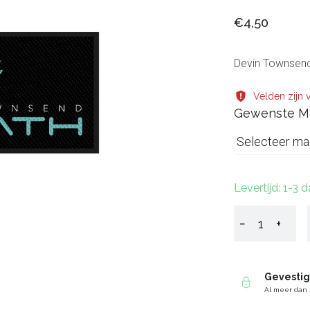
€4,50
Devin Townsend
Velden zijn v
Gewenste M
Selecteer ma
Levertijd: 1-3 
−
+
Gevesti
Al meer dan 