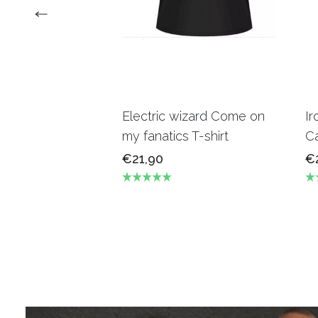
Electric wizard Come on
Ir
my fanatics T-shirt
Ca
€21,90
€