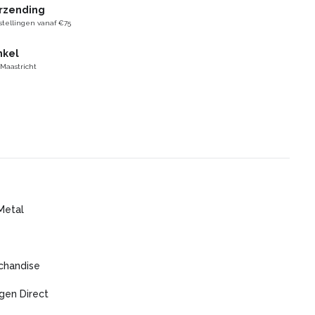
erzending
stellingen vanaf €75
nkel
 Maastricht
Metal
chandise
gen Direct