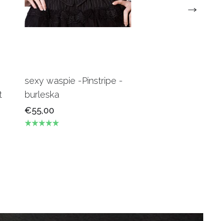
sexy waspie -Pinstripe -
Candy Underbus
t
burleska
Burgundy Burles
€55,00
€69,00