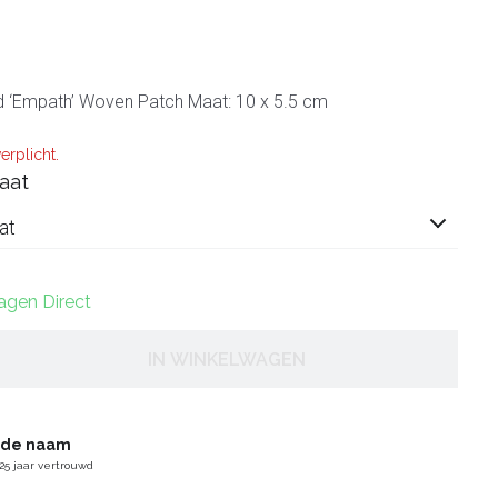
 ‘Empath’ Woven Patch Maat: 10 x 5.5 cm
erplicht.
aat
at
dagen Direct
IN WINKELWAGEN
gde naam
25 jaar vertrouwd