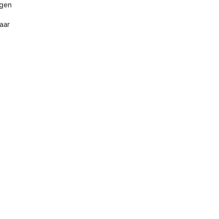
agen
aar