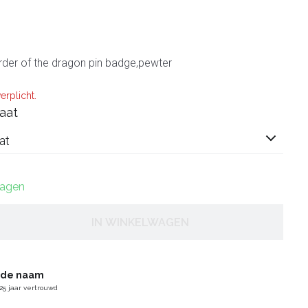
 Order of the dragon pin badge,pewter
erplicht.
aat
at
dagen
IN WINKELWAGEN
gde naam
25 jaar vertrouwd