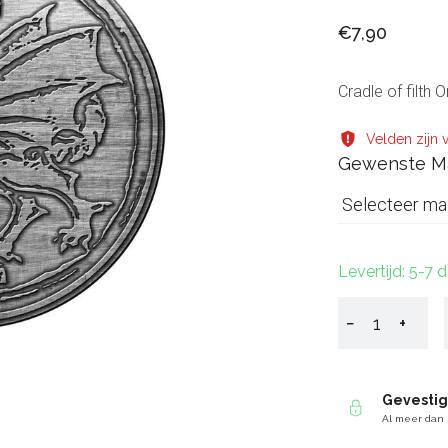
€7,90
Cradle of filth
Velden zijn v
Gewenste M
Selecteer ma
Levertijd: 5-7 
−
+
Gevesti
Al meer dan 