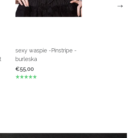
sexy waspie -Pinstripe -
Candy Underbus
t
burleska
Burgundy Burles
€55,00
€69,00