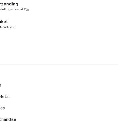
erzending
stellingen vanaf €75
nkel
 Maastricht
m
Metal
res
chandise