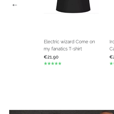
Electric wizard Come on
Ir
my fanatics T-shirt
Ca
€21,90
€