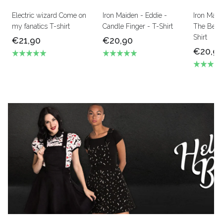
Electric wizard Come on
Iron Maiden - Eddie -
Iron Mai
my fanatics T-shirt
Candle Finger - T-Shirt
The Beas
Shirt
€21,90
€20,90
€20,9