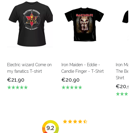
Electric wizard Come on
Iron Maiden - Eddie -
Iron Mai
my fanatics T-shirt
Candle Finger - T-Shirt
The Beas
Shirt
€21,90
€20,90
€20,9