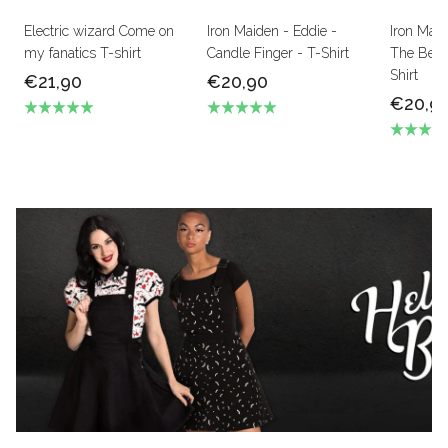
Electric wizard Come on
Iron Maiden - Eddie -
Iron Mai
my fanatics T-shirt
Candle Finger - T-Shirt
The Beas
Shirt
€21,90
€20,90
€20,9