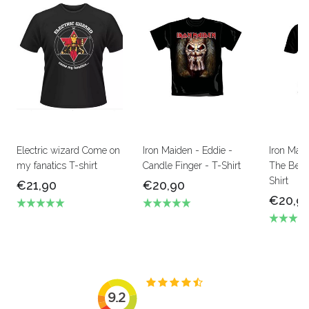
Electric wizard Come on
Iron Maiden - Eddie -
Iron Mai
my fanatics T-shirt
Candle Finger - T-Shirt
The Beas
Shirt
€21,90
€20,90
€20,9