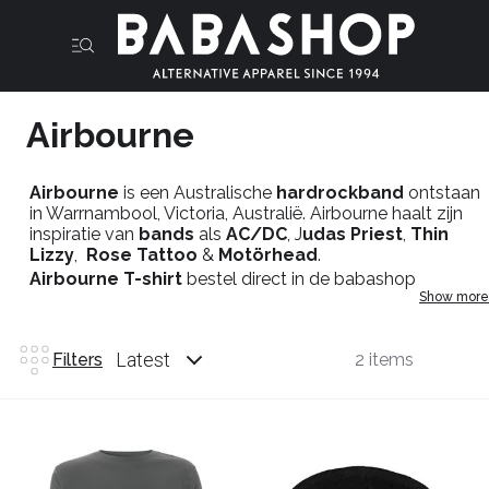
Airbourne
Airbourne
is een Australische
hardrockband
ontstaan
in Warrnambool, Victoria, Australië. Airbourne haalt zijn
inspiratie van
bands
als
AC/DC
, J
udas Priest
,
Thin
Lizzy
,
Rose Tattoo
&
Motörhead
.
Airbourne T-shirt
bestel direct in de babashop
Show more
webshop online of kom naar de Babashop winkel in
Maastricht.
Latest
Filters
2 items