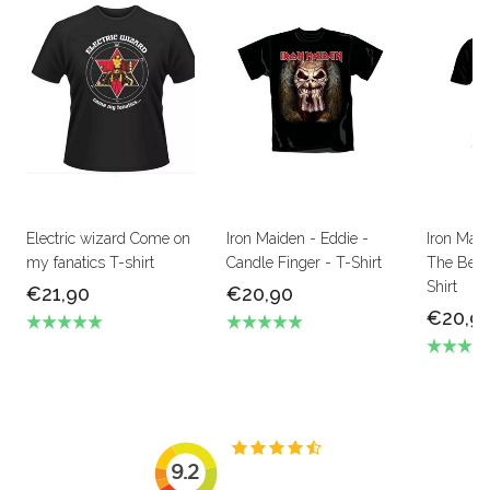
Electric wizard Come on
Iron Maiden - Eddie -
Iron Mai
my fanatics T-shirt
Candle Finger - T-Shirt
The Beas
Shirt
€21,90
€20,90
€20,9