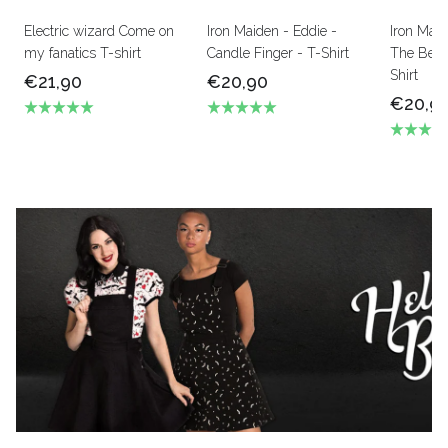
Electric wizard Come on
Iron Maiden - Eddie -
Iron Mai
my fanatics T-shirt
Candle Finger - T-Shirt
The Beas
Shirt
€21,90
€20,90
€20,9