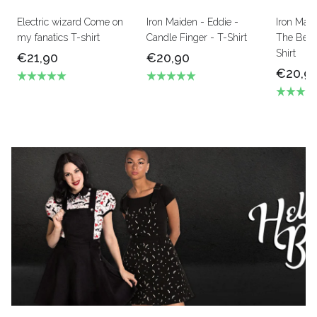
Electric wizard Come on
Iron Maiden - Eddie -
Iron Mai
my fanatics T-shirt
Candle Finger - T-Shirt
The Beas
Shirt
€21,90
€20,90
€20,9