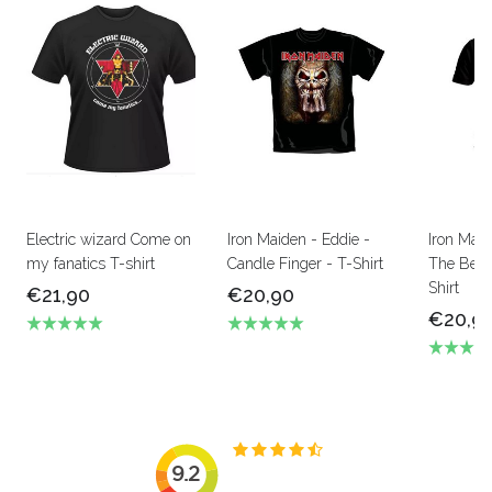
Electric wizard Come on
Iron Maiden - Eddie -
Iron Mai
my fanatics T-shirt
Candle Finger - T-Shirt
The Beas
Shirt
€21,90
€20,90
€20,9