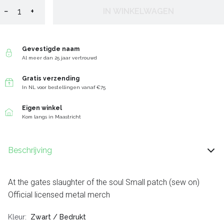
−
+
IN WINKELWAGEN
Gevestigde naam
Al meer dan 25 jaar vertrouwd
Gratis verzending
In NL voor bestellingen vanaf €75
Eigen winkel
Kom langs in Maastricht
Beschrijving
At the gates slaughter of the soul Small patch (sew on)
Official licensed metal merch
Kleur
Zwart / Bedrukt