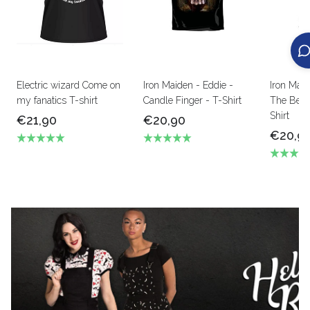
Electric wizard Come on
Iron Maiden - Eddie -
Iron Mai
my fanatics T-shirt
Candle Finger - T-Shirt
The Beas
Shirt
€21,90
€20,90
€20,9