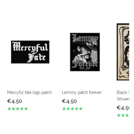
Mercyful fate logo patch
Lemmy patch forever
Black Sa
Woven P
€4,50
€4,50
€4,50