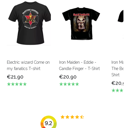
Electric wizard Come on
Iron Maiden - Eddie -
Iron Mai
my fanatics T-shirt
Candle Finger - T-Shirt
The Beas
Shirt
€21,90
€20,90
€20,9