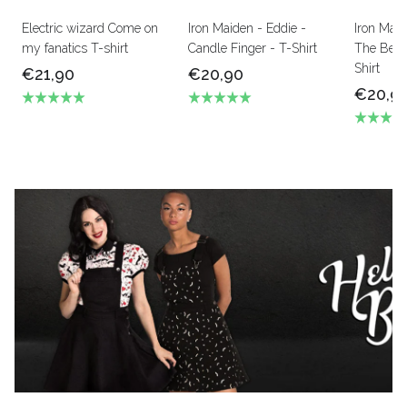
Electric wizard Come on
Iron Maiden - Eddie -
Iron Mai
my fanatics T-shirt
Candle Finger - T-Shirt
The Beas
Shirt
€21,90
€20,90
€20,9