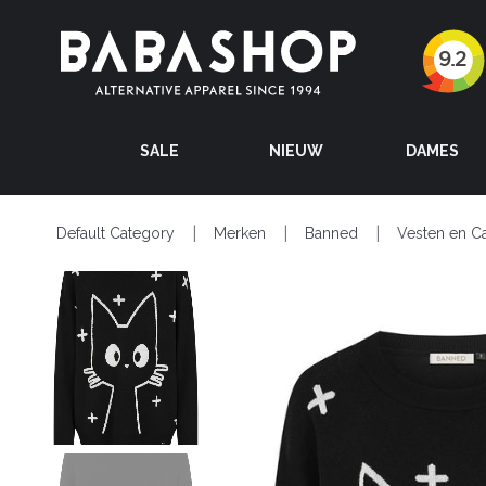
SALE
NIEUW
DAMES
Default Category
Merken
Banned
Vesten en C