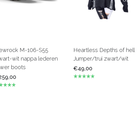
ewrock M-106-S55
Heartless Depths of hell
art-wit nappa lederen
Jumper/trui zwart/wit
ower boots
€49,00
259,00