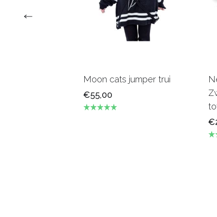
Moon cats jumper trui
N
Zw
€55,00
t
€