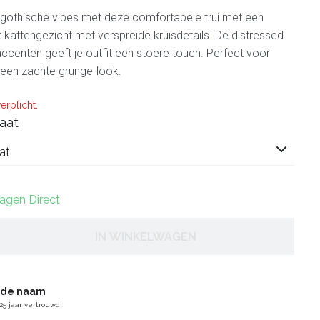
-gothische vibes met deze comfortabele trui met een
 kattengezicht met verspreide kruisdetails. De distressed
centen geeft je outfit een stoere touch. Perfect voor
 een zachte grunge-look.
erplicht.
aat
at
dagen Direct
IN WINKELWAGEN
gde naam
25 jaar vertrouwd