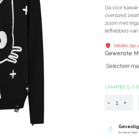
Ga voor kawaii
oversized zwart
zoom met ringac
liefhebbers van
Velden zijn v
Gewenste M
Selecteer ma
Levertijd: 5-7 
−
+
Gevesti
Al meer dan 