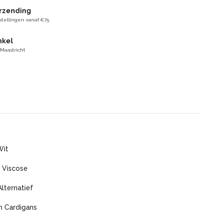
erzending
stellingen vanaf €75
nkel
 Maastricht
Wit
, Viscose
Alternatief
n Cardigans