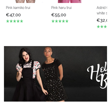
Pink kamiko trui
Pink haru trui
Astrid Ge
white str
€47,00
€55,00
€32,0