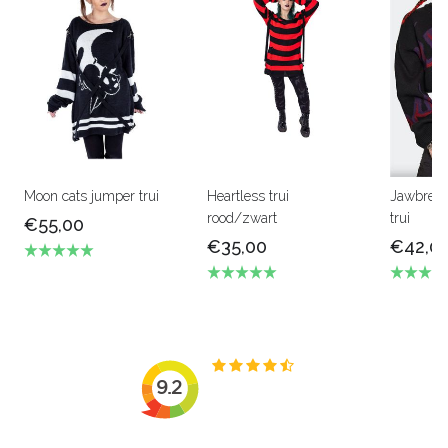
Moon cats jumper trui
Heartless trui
Jawbreak
rood/zwart
trui
€55,00
€35,00
€42,0